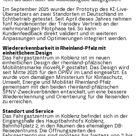
Im September 2025 wurde der Prototyp des KI-Live-
Übersetzers an zwei Standorten in Deutschland im
Echtbetrieb getestet. Seit April dieses Jahres nehmen
fünf Kundencenter der Transdev Vertrieb an der
mehrmonatigen Pilotphase teil. So kann
Kundenfeedback direkt validiert und in weiteren
Anpassungen und Optimierungen integriert werden.
Wiedererkennbarkeit in
Rheinland-Pfalz
mit
einheitlichem Design
Das Fahrgastzentrum in Koblenz ist im neuen
einheitlichen Design der rheinland-pfälzischen
Mobilitätsmarke moveRLP gestaltet. Das Design wird
seit Mitte 2025 für den ÖPNV im Land eingesetzt. Es
wurde vom damaligen Ministerium für Klimaschutz,
Umwelt, Energie und Mobilität
Rheinland-Pfalz
gemeinsam mit den beiden rheinland-pfälzischen
SPNV-Zweckverbänden entwickelt, um eine bessere
Wiedererkennung und Orientierung für die Reisenden
zu erreichen.
Standort und Service
Das Fahrgastzentrum in Koblenz befindet sich in der
Eingangshalle des Hauptbahnhofs Koblenz,
Bahnhofplatz 2, in den Räumen des ehemaligen DB-
Reisezentrums. Die Öffnungszeiten des
Fahrgastzentrums sind montags bis freitags von 7 bis