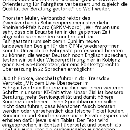
Orientierung für Fahrgäste verbessert und zugleich die
Qualität der Beratung gestärkt“, so Wolf weiter.
Thorsten Müller, Verbandsdirektor des
Zweckverbands Schienenpersonennahverkehr
Rheinland-Pfalz
Nord (SPNV-Nord): „Wir freuen uns
sehr, dass die Bauarbeiten in der geplanten Zeit
abgeschlossen werden konnten und das
Fahrgastzentrum seit dem 1. Juni im neuen
landesweiten Design für den ÖPNV wiedereröffnen
konnte. Um auch die Fahrgäste professionell beraten
zu können, die weder Deutsch noch Englisch sprechen,
testen wir seit der Wiedereröffnung hier in Koblenz
einen KI-Live-Übersetzer, der eine kontextgerechte
Übersetzung in 22 Sprachen ermöglicht.“
Judith Freksa, Geschäftsführerin der Transdev
Vertrieb: „Mit dem Live-Übersetzer im
Fahrgastzentrum Koblenz machen wir einen weiteren
Schritt in unserer KI-Initiative. Unser Ziel ist bessere
Beratung, mehr Servicequalität und damit höhere
Kundenzufriedenheit. Denn Sprachbarrieren sollen
nicht dazu führen, dass Menschen falsch beraten
werden oder versehentlich das falsche Ticket kaufen.
Kundinnen und Kunden sowie unser Beratungspersonal
erhalten dafür jeweils ein Tablet: Der Text wird
eingesprochen, in Echtzeit übersetzt und sowohl als
Text als auch über die Audioausgabe ausgegeben.“