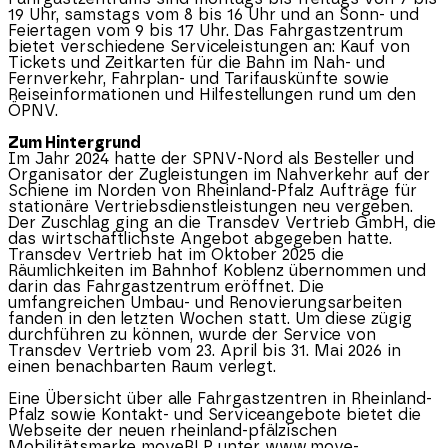
19 Uhr, samstags vom 8 bis 16 Uhr und an Sonn- und
Feiertagen vom 9 bis 17 Uhr. Das Fahrgastzentrum
bietet verschiedene Serviceleistungen an: Kauf von
Tickets und Zeitkarten für die Bahn im Nah- und
Fernverkehr, Fahrplan- und Tarifauskünfte sowie
Reiseinformationen und Hilfestellungen rund um den
ÖPNV.
Zum Hintergrund
Im Jahr 2024 hatte der SPNV-Nord als Besteller und
Organisator der Zugleistungen im Nahverkehr auf der
Schiene im Norden von
Rheinland-Pfalz
Aufträge für
stationäre Vertriebsdienstleistungen neu vergeben.
Der Zuschlag ging an die Transdev Vertrieb GmbH, die
das wirtschaftlichste Angebot abgegeben hatte.
Transdev Vertrieb hat im Oktober 2025 die
Räumlichkeiten im Bahnhof Koblenz übernommen und
darin das Fahrgastzentrum eröffnet. Die
umfangreichen Umbau- und Renovierungsarbeiten
fanden in den letzten Wochen statt. Um diese zügig
durchführen zu können, wurde der Service von
Transdev Vertrieb vom 23. April bis 31. Mai 2026 in
einen benachbarten Raum verlegt.
Eine Übersicht über alle Fahrgastzentren in
Rheinland-
Pfalz
sowie Kontakt- und Serviceangebote bietet die
Webseite der neuen rheinland-pfälzischen
Mobilitätsmarke moveRLP unter
www.move-