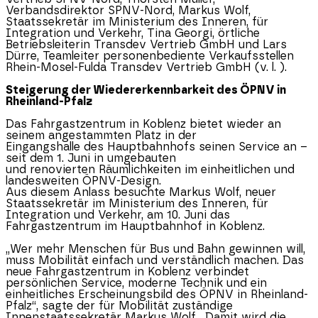
Verbandsdirektor SPNV-Nord, Markus Wolf,
Staatssekretär im Ministerium des Inneren, für
Integration und Verkehr, Tina Georgi, örtliche
Betriebsleiterin Transdev Vertrieb GmbH und Lars
Dürre, Teamleiter personenbediente Verkaufsstellen
Rhein-Mosel-Fulda Transdev Vertrieb GmbH (v. l. ).
Steigerung der Wiedererkennbarkeit des ÖPNV in
Rheinland-Pfalz
Das Fahrgastzentrum in Koblenz bietet wieder an
seinem angestammten Platz in der
Eingangshalle des Hauptbahnhofs seinen Service an –
seit dem 1. Juni in umgebauten
und renovierten Räumlichkeiten im einheitlichen und
landesweiten ÖPNV-Design.
Aus diesem Anlass besuchte Markus Wolf, neuer
Staatssekretär im Ministerium des Inneren, für
Integration und Verkehr, am 10. Juni das
Fahrgastzentrum im Hauptbahnhof in Koblenz.
„Wer mehr Menschen für Bus und Bahn gewinnen will,
muss Mobilität einfach und verständlich machen. Das
neue Fahrgastzentrum in Koblenz verbindet
persönlichen Service, moderne Technik und ein
einheitliches Erscheinungsbild des ÖPNV in
Rheinland-
Pfalz
“, sagte der für Mobilität zuständige
Innenstaatssekretär Markus Wolf. „Damit wird die