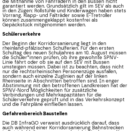
die Mitnahme von Fahrrädern in den Bussen nicht
garantiert werden. Grundsätzlich gilt im SEV als auch
in den Zügen: Rollstühle und Kinderwagen haben stets
Vorrang. Klapp- und Falträder sowie E-Tretroller
können zusammengeklappt kostenfrei als
Gepäckstück mitgenommen werden.
Schülerverkehre
Der Beginn der Korridorsanierung liegt in den
rheinland-pfälzischen Schulferien. Für den ersten
Schultag des neuen Schuljahres am 10. August müssen
die Schüler*innen prüfen, ob ihre gewohnte SPNV-
Linie fährt oder ob sie auf den SEV mit Bussen
umsteigen müssen. Dabei ist zu beachten, dass nicht
nur die rechtsrheinischen Personenzüge ausfallen,
sondern auch einzelne Zuglinien auf der linken
Rheinseite in Abschnitten betroffen sind. In enger
Abstimmung mit den betroffenen Landkreisen hat der
SPNV-Nord Möglichkeiten für zusätzliche
Verbindungen und Mehrkapazitäten für die
Schülerverkehre geprüft und in das Verkehrskonzept
und die Fahrpläne einfließen lassen.
Gefahrenbereich Baustellen
Die DB InfraGO verweist ausdrücklich darauf, dass
auch während einer Korridorsanierung Bahnstrecken