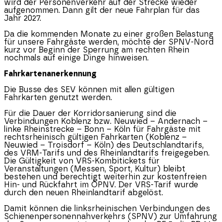
wird der Personenverkehr auf der Strecke wieder
aufgenommen. Dann gilt der neue Fahrplan für das
Jahr 2027.
Da die kommenden Monate zu einer großen Belastung
für unsere Fahrgäste werden, möchte der SPNV-Nord
kurz vor Beginn der Sperrung am rechten Rhein
nochmals auf einige Dinge hinweisen.
Fahrkartenanerkennung
Die Busse des SEV können mit allen gültigen
Fahrkarten genutzt werden.
Für die Dauer der Korridorsanierung sind die
Verbindungen Koblenz bzw. Neuwied – Andernach –
linke Rheinstrecke – Bonn – Köln für Fahrgäste mit
rechtsrheinisch gültigen Fahrkarten (Koblenz –
Neuwied – Troisdorf – Köln) des Deutschlandtarifs,
des VRM-Tarifs und des Rheinlandtarifs freigegeben.
Die Gültigkeit von VRS-Kombitickets für
Veranstaltungen (Messen, Sport, Kultur) bleibt
bestehen und berechtigt weiterhin zur kostenfreien
Hin- und Rückfahrt im ÖPNV. Der VRS-Tarif wurde
durch den neuen Rheinlandtarif abgelöst.
Damit können die linksrheinischen Verbindungen des
Schienenpersonennahverkehrs (SPNV) zur Umfahrung